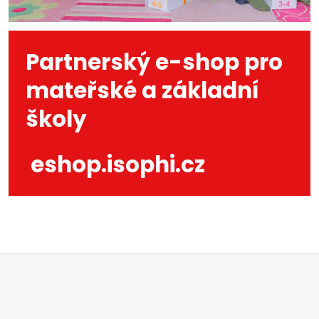
Partnerský e-shop pro
mateřské a základní
školy
eshop.isophi.cz
Z
á