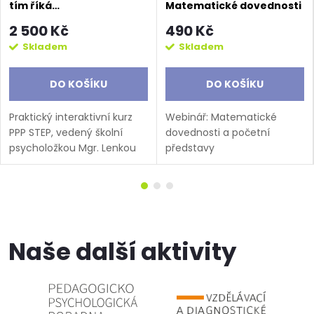
tím říká…
Matematické dovednosti
a početní představy
2 500 Kč
490 Kč
Skladem
Skladem
DO KOŠÍKU
DO KOŠÍKU
Praktický interaktivní kurz
Webinář: Matematické
PPP STEP, vedený školní
dovednosti a početní
psycholožkou Mgr. Lenkou
představy
Dolníkovou, je určen
Termín: 6.10.2026 Čas: 16:00
učitelům ZŠ, asistentům
- 17:30Určeno pro učitele 1.
pedagoga, vychovatelům,
stupně ZŠ, asistenty
školním speciálním
pedagoga, speciální
pedagogům a...
pedagogy...
Naše další aktivity