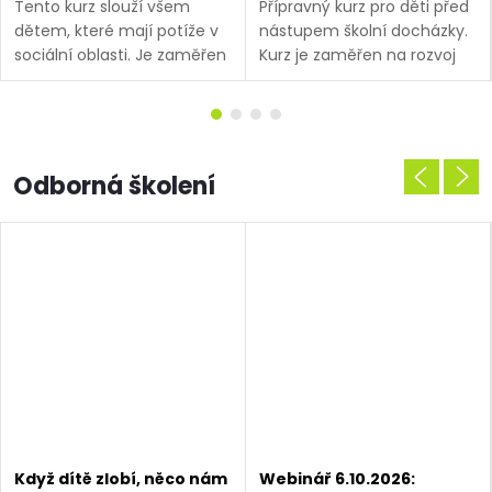
Tento kurz slouží všem
Přípravný kurz pro děti před
dětem, které mají potíže v
nástupem školní docházky.
sociální oblasti. Je zaměřen
Kurz je zaměřen na rozvoj
na rozvoj emoční
všech oblastí školní zralosti.
inteligence, sebedůvěry,
Systematicky připravuje
sebepoznání a napomáhá
děti na nástup školní...
dětem k utváření
pozitivních...
Odborná školení
Když dítě zlobí, něco nám
Webinář 6.10.2026: