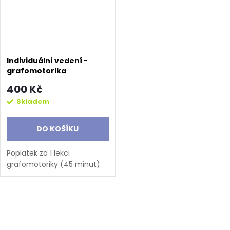
Individuální vedení -
grafomotorika
400 Kč
Skladem
DO KOŠÍKU
Poplatek za 1 lekci
grafomotoriky (45 minut).
O
v