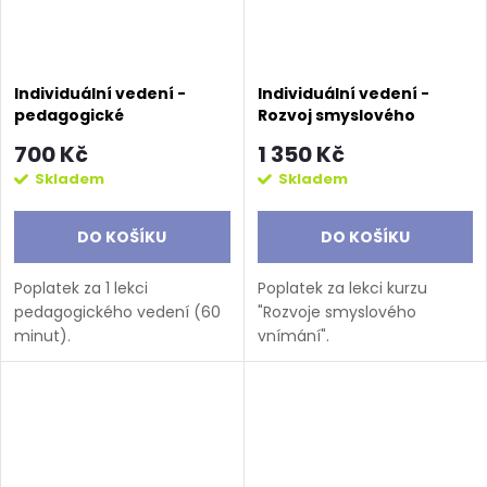
Individuální vedení -
Individuální vedení -
pedagogické
Rozvoj smyslového
vnímání
700 Kč
1 350 Kč
Skladem
Skladem
DO KOŠÍKU
DO KOŠÍKU
Poplatek za 1 lekci
Poplatek za lekci kurzu
pedagogického vedení (60
"Rozvoje smyslového
minut).
vnímání".