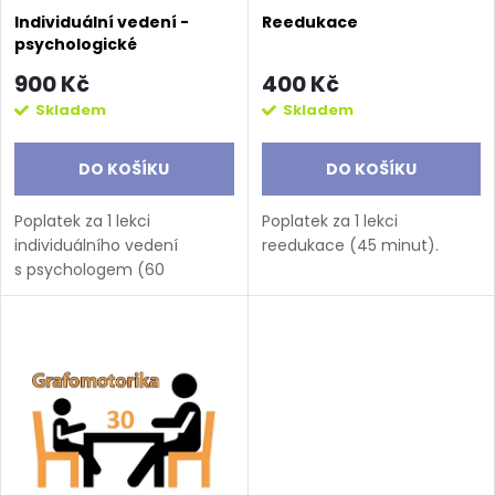
s
Individuální vedení -
Reedukace
psychologické
p
900 Kč
400 Kč
r
Skladem
Skladem
o
DO KOŠÍKU
DO KOŠÍKU
d
Poplatek za 1 lekci
Poplatek za 1 lekci
individuálního vedení
reedukace (45 minut).
u
s psychologem (60
minut).Dle domluvy
s odborným pracovníkem
k
zvolte počet objednaných
lekcí.
t
ů