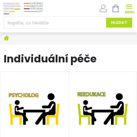
Přejít
NÁKUPNÍ
na
KOŠÍK
obsah
HLEDAT
Domů
Individuální péče
V
ý
p
i