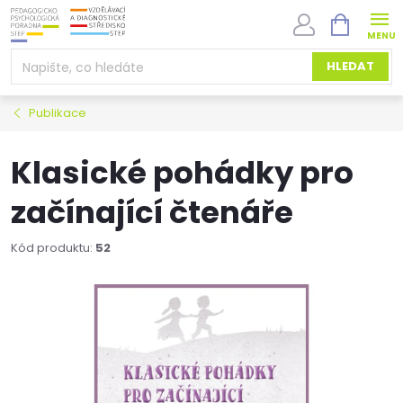
Přejít
NÁKUPNÍ
na
KOŠÍK
obsah
HLEDAT
Publikace
Klasické pohádky pro
začínající čtenáře
Kód produktu:
52