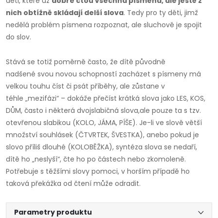
děti, které už
dobře čtou všechna písmena, ale ještě z
nich obtížně skládají delší slova
. Tedy pro ty děti, jimž
nedělá problém písmena rozpoznat, ale sluchově je spojit
do slov.
Stává se totiž poměrně často, že dítě původně
nadšené svou novou schopností zacházet s písmeny má
velkou touhu číst či psát příběhy, ale zůstane v
téhle „mezifázi“ – dokáže přečíst krátká slova jako LES, KOS,
DŮM, často i některá dvojslabičná slova,ale pouze ta s tzv.
otevřenou slabikou (KOLO, JÁMA, PÍŠE). Je-li ve slově větší
množství souhlásek (ČTVRTEK, ŠVESTKA), anebo pokud je
slovo příliš dlouhé (KOLOBĚŽKA), syntéza slova se nedaří,
dítě ho „neslyší“, čte ho po částech nebo zkomoleně.
Potřebuje s těžšími slovy pomoci, v horším případě ho
taková překážka od čtení může odradit.
Parametry produktu