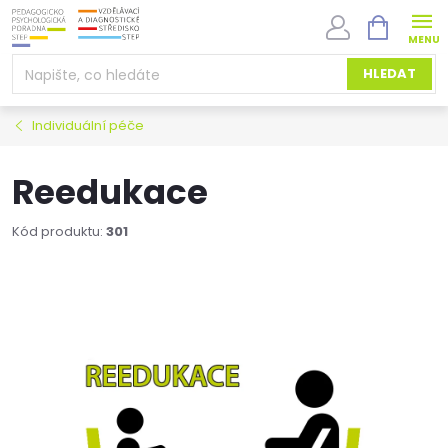
Přejít
NÁKUPNÍ
na
KOŠÍK
obsah
HLEDAT
Individuální péče
Reedukace
Kód produktu:
301