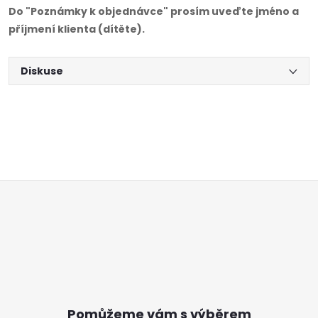
Do "Poznámky k objednávce" prosím uveďte jméno a
příjmení klienta (dítěte).
Diskuse
Z
á
p
a