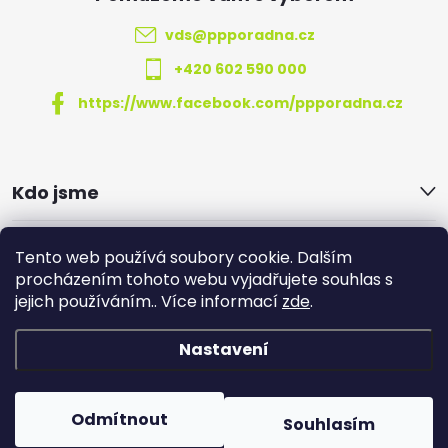
t
vds
@
ppporadna.cz
í
+420 602 590 000
https://www.facebook.com/ppporadna.cz
Kdo jsme
Informace k nákupu
Tento web používá soubory cookie. Dalším
procházením tohoto webu vyjadřujete souhlas s
jejich používáním.. Více informací
zde
.
Partnerské projekty
Nastavení
Copyright 2026
Vzdělávací a diagnostické středisko STEP
.
Všechna práva vyhrazena.
Odmítnout
Souhlasím
Vytvořil Shoptet